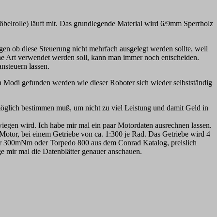
belrolle) läuft mit. Das grundlegende Material wird 6/9mm Sperrholz
en ob diese Steuerung nicht mehrfach ausgelegt werden sollte, weil
che Art verwendet werden soll, kann man immer noch entscheiden.
nsteuern lassen.
n Modi gefunden werden wie dieser Roboter sich wieder selbstständig
möglich bestimmen muß, um nicht zu viel Leistung und damit Geld in
iegen wird. Ich habe mir mal ein paar Motordaten ausrechnen lassen.
otor, bei einem Getriebe von ca. 1:300 je Rad. Das Getriebe wird 4
tor 300mNm oder Torpedo 800 aus dem Conrad Katalog, preislich
ge mir mal die Datenblätter genauer anschauen.