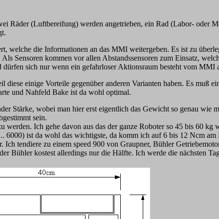
wei Räder (Luftbereifung) werden angetrieben, ein Rad (Labor- oder Mö
t.
, welche die Informationen an das MMI weitergeben. Es ist zu überleg
st. Als Sensoren kommen vor allen Abstandssensoren zum Einsatz, wel
dürfen sich nur wenn ein gefahrloser Aktionsraum besteht vom MMI a
l diese einige Vorteile gegenüber anderen Varianten haben. Es muß ei
Karte und Nahfeld Bake ist da wohl optimal.
der Stärke, wobei man hier erst eigentlich das Gewicht so genau wie 
bgestimmt sein.
u werden. Ich gehe davon aus das der ganze Roboter so 45 bis 60 kg w
. 6000) ist da wohl das wichtigste, da komm ich auf 6 bis 12 Ncm am M
ter. Ich tendiere zu einem speed 900 von Graupner, Bühler Getriebemo
r Bühler kostest allerdings nur die Hälfte. Ich werde die nächsten Ta