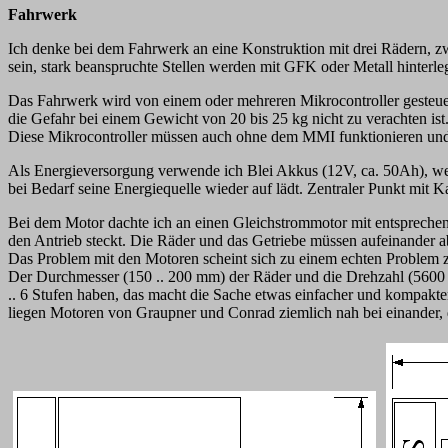
Fahrwerk
Ich denke bei dem Fahrwerk an eine Konstruktion mit drei Rädern, z
sein, stark beanspruchte Stellen werden mit GFK oder Metall hinterleg
Das Fahrwerk wird von einem oder mehreren Mikrocontroller gesteuert
die Gefahr bei einem Gewicht von 20 bis 25 kg nicht zu verachten i
Diese Mikrocontroller müssen auch ohne dem MMI funktionieren und 
Als Energieversorgung verwende ich Blei Akkus (12V, ca. 50Ah), wei
bei Bedarf seine Energiequelle wieder auf lädt. Zentraler Punkt mit 
Bei dem Motor dachte ich an einen Gleichstrommotor mit entsprechen
den Antrieb steckt. Die Räder und das Getriebe müssen aufeinander a
Das Problem mit den Motoren scheint sich zu einem echten Problem z
Der Durchmesser (150 .. 200 mm) der Räder und die Drehzahl (5600 .
.. 6 Stufen haben, das macht die Sache etwas einfacher und kompak
liegen Motoren von Graupner und Conrad ziemlich nah bei einander, de