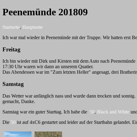
Peenemünde 201809
Startseite
,
Hauptseite
Ich war mal wieder in Peenemünde mit der Truppe. Wir hatten erst B
Freitag
Ich bin wieder mit Dirk und Kirsten mit dem Auto nach Peenemünde gef
17:30 Uhr waren wir dann an unserem Quatier.
Das Abendessen war im "Zum letzten Heller" angesagt, drei Bratheri
Samstag
Das Wetter war anfänglich nass und wurde dann trocken und sonnig. Mi
gemacht, Danke.
Samstag war ein guter Starttag. Ich habe die
50
,
Black and White
un
Die
50
ist auf 4xC6 gestartet und leider auf der Startbahn gelandet.