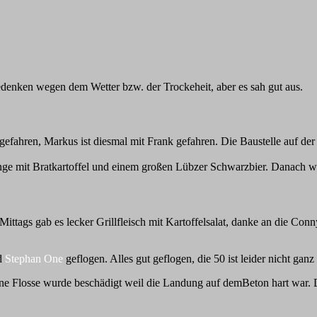
edenken wegen dem Wetter bzw. der Trockeheit, aber es sah gut aus.
ahren, Markus ist diesmal mit Frank gefahren. Die Baustelle auf der A1
nge mit Bratkartoffel und einem großen Lübzer Schwarzbier. Danach w
ttags gab es lecker Grillfleisch mit Kartoffelsalat, danke an die Con
d
Stephan One
geflogen. Alles gut geflogen, die 50 ist leider nicht ganz
 Eine Flosse wurde beschädigt weil die Landung auf demBeton hart war. 