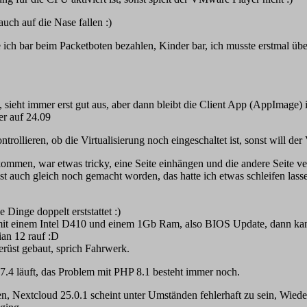
auch auf die Nase fallen :)
te ich bar beim Packetboten bezahlen, Kinder bar, ich musste erstmal 
sieht immer erst gut aus, aber dann bleibt die Client App (AppImage) 
er auf 24.09
llieren, ob die Virtualisierung noch eingeschaltet ist, sonst will de
mmen, war etwas tricky, eine Seite einhängen und die andere Seite v
st auch gleich noch gemacht worden, das hatte ich etwas schleifen lass
Dinge doppelt erststattet :)
rig mit einem Intel D410 und einem 1Gb Ram, also BIOS Update, dann 
an 12 rauf :D
erüst gebaut, sprich Fahrwerk.
7.4 läuft, das Problem mit PHP 8.1 besteht immer noch.
n, Nextcloud 25.0.1 scheint unter Umständen fehlerhaft zu sein, Wiede