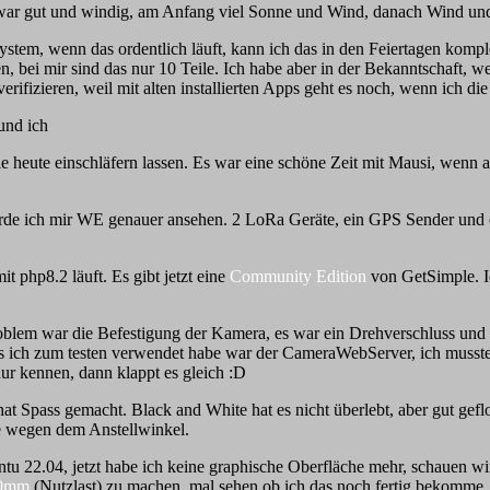
war gut und windig, am Anfang viel Sonne und Wind, danach Wind und
system, wenn das ordentlich läuft, kann ich das in den Feiertagen k
en, bei mir sind das nur 10 Teile. Ich habe aber in der Bekanntschaft, we
fizieren, weil mit alten installierten Apps geht es noch, wenn ich die A
und ich
 sie heute einschläfern lassen. Es war eine schöne Zeit mit Mausi, wenn
de ich mir WE genauer ansehen. 2 LoRa Geräte, ein GPS Sender und 
 php8.2 läuft. Es gibt jetzt eine
Community Edition
von GetSimple. I
lem war die Befestigung der Kamera, es war ein Drehverschluss und 
was ich zum testen verwendet habe war der CameraWebServer, ich muss
ur kennen, dann klappt es gleich :D
at Spass gemacht. Black and White hat es nicht überlebt, aber gut ge
e wegen dem Anstellwinkel.
u 22.04, jetzt habe ich keine graphische Oberfläche mehr, schauen wi
0mm
(Nutzlast) zu machen, mal sehen ob ich das noch fertig bekomme.