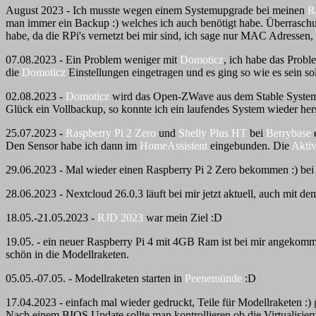
August 2023 - Ich musste wegen einem Systemupgrade bei meinen
R
man immer ein Backup :) welches ich auch benötigt habe. Überraschung
habe, da die RPi's vernetzt bei mir sind, ich sage nur MAC Adressen, 
07.08.2023 - Ein Problem weniger mit
Domoticz
, ich habe das Probl
die
Domoticz
Einstellungen eingetragen und es ging so wie es sein sol
02.08.2023 -
Domoticz
wird das Open-ZWave aus dem Stable System w
Glück ein Vollbackup, so konnte ich ein laufendes System wieder hers
25.07.2023 -
Raspberry Pi 2 Zero
und
Shelly Plus HT
bei
Berrybase
e
Den Sensor habe ich dann im
HomeAssistent
eingebunden. Die
Aktiv
29.06.2023 - Mal wieder einen Raspberry Pi 2 Zero bekommen :) be
28.06.2023 - Nextcloud 26.0.3 läuft bei mir jetzt aktuell, auch mit de
18.05.-21.05.2023 -
RJD 2023
war mein Ziel :D
19.05. - ein neuer Raspberry Pi 4 mit 4GB Ram ist bei mir angekomm
schön in die Modellraketen.
05.05.-07.05. - Modellraketen starten in
Peenemünde
:D
17.04.2023 - einfach mal wieder gedruckt, Teile für Modellraketen :) g
Nach einem BIOS Update sollte man kontrollieren ob die Virtualisierun