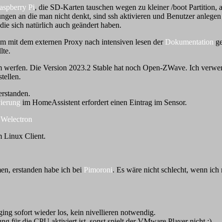
aspberry Pi
, die SD-Karten tauschen wegen zu kleiner /boot Partition
en an die man nicht denkt, sind ssh aktivieren und Benutzer anlegen :
die sich natürlich auch geändert haben.
em mit dem externen Proxy nach intensiven lesen der
Dokumentation
ge
lte.
erfen. Die Version 2023.2 Stable hat noch Open-ZWave. Ich verwend
tellen.
rstanden.
ierung
im HomeAssistent erfordert einen Eintrag im Sensor.
i
Welectron
m Linux Client.
en, erstanden habe ich bei
Pimoroni
. Es wäre nicht schlecht, wenn ich
ing sofort wieder los, kein nivellieren notwendig.
g für die CPU aktiviert ist, sonst spielt der VMware Player nicht :)