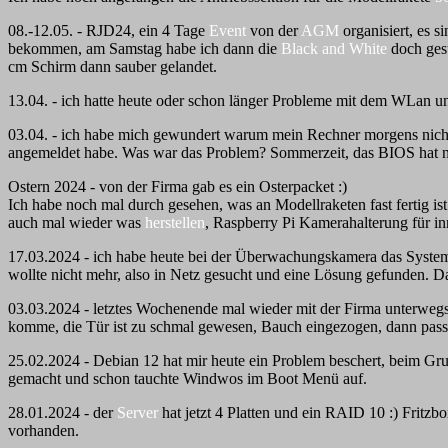
08.-12.05. - RJD24, ein 4 Tage
Event
von der
AGM
organisiert, es s
bekommen, am Samstag habe ich dann die
Black and White
doch gest
cm Schirm dann sauber gelandet.
13.04. - ich hatte heute oder schon länger Probleme mit dem WLan u
03.04. - ich habe mich gewundert warum mein Rechner morgens nicht a
angemeldet habe. Was war das Problem? Sommerzeit, das BIOS hat nich
Ostern 2024 - von der Firma gab es ein Osterpacket :)
Ich habe noch mal durch gesehen, was an Modellraketen fast fertig is
auch mal wieder was
herstellen
, Raspberry Pi Kamerahalterung für in
17.03.2024 - ich habe heute bei der Überwachungskamera das System
wollte nicht mehr, also in Netz gesucht und eine Lösung gefunden. Da
03.03.2024 - letztes Wochenende mal wieder mit der Firma unterwegs, 
komme, die Tür ist zu schmal gewesen, Bauch eingezogen, dann passt
25.02.2024 - Debian 12 hat mir heute ein Problem beschert, beim G
gemacht und schon tauchte Windwos im Boot Menü auf.
28.01.2024 - der
Server
hat jetzt 4 Platten und ein RAID 10 :) Fritzb
vorhanden.