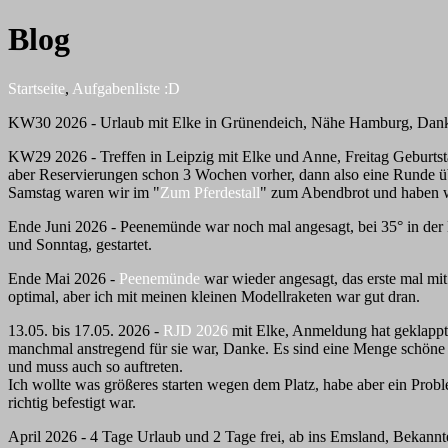
Blog
Startseite
,
Aufgabenliste :D
KW30 2026 - Urlaub mit Elke in Grünendeich, Nähe Hamburg, Dan
KW29 2026 - Treffen in Leipzig mit Elke und Anne, Freitag Geburtst
aber Reservierungen schon 3 Wochen vorher, dann also eine Runde 
Samstag waren wir im "
Zum Pferdestall
" zum Abendbrot und haben wi
Ende Juni 2026 - Peenemünde war noch mal angesagt, bei 35° in der Lu
und Sonntag, gestartet.
Ende Mai 2026 -
Peenemünde
war wieder angesagt, das erste mal mi
optimal, aber ich mit meinen kleinen Modellraketen war gut dran.
13.05. bis 17.05. 2026 -
RJD 2026
mit Elke, Anmeldung hat geklappt
manchmal anstregend für sie war, Danke. Es sind eine Menge schöne
und muss auch so auftreten.
Ich wollte was größeres starten wegen dem Platz, habe aber ein Proble
richtig befestigt war.
April 2026 - 4 Tage Urlaub und 2 Tage frei, ab ins Emsland, Bekann