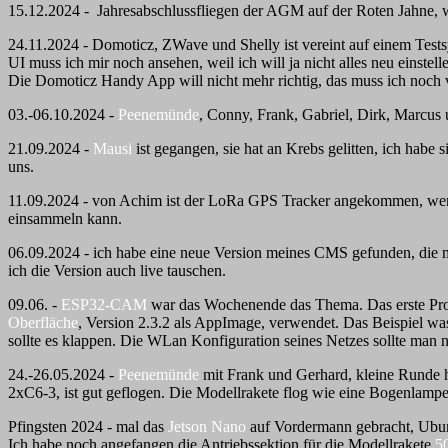
15.12.2024 - Jahresabschlussfliegen der AGM auf der Roten Jahne, 
24.11.2024 - Domoticz, ZWave und Shelly ist vereint auf einem Test
UI muss ich mir noch ansehen, weil ich will ja nicht alles neu einstell
Die Domoticz Handy App will nicht mehr richtig, das muss ich noch veri
03.-06.10.2024 -
Peenemünde
, Conny, Frank, Gabriel, Dirk, Marcus 
21.09.2024 -
Mausi
ist gegangen, sie hat an Krebs gelitten, ich habe
uns.
11.09.2024 - von Achim ist der LoRa GPS Tracker angekommen, wer
einsammeln kann.
06.09.2024 - ich habe eine neue Version meines CMS gefunden, die mit
ich die Version auch live tauschen.
09.06. -
ESP32-CAM
war das Wochenende das Thema. Das erste Prob
Oberfläche
, Version 2.3.2 als AppImage, verwendet. Das Beispiel 
sollte es klappen. Die WLan Konfiguration seines Netzes sollte man n
24.-26.05.2024 -
Peenemünde
mit Frank und Gerhard, kleine Runde h
2xC6-3, ist gut geflogen. Die Modellrakete flog wie eine Bogenlamp
Pfingsten 2024 - mal das
Jetson Nano
auf Vordermann gebracht, Ubunt
Ich habe noch angefangen die Antriebssektion für die Modellrakete
5