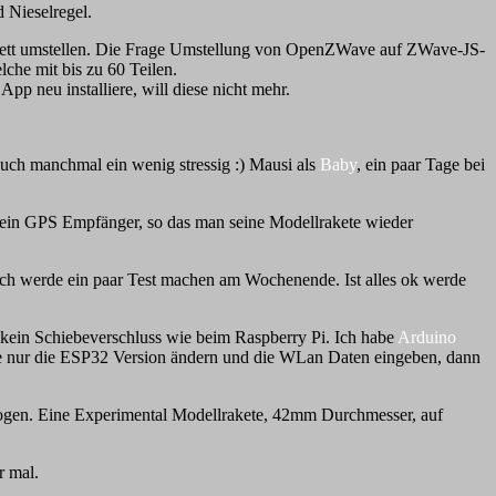
 Nieselregel.
omplett umstellen. Die Frage Umstellung von OpenZWave auf ZWave-JS-
lche mit bis zu 60 Teilen.
pp neu installiere, will diese nicht mehr.
 auch manchmal ein wenig stressig :) Mausi als
Baby
, ein paar Tage bei
ein GPS Empfänger, so das man seine Modellrakete wieder
ch werde ein paar Test machen am Wochenende. Ist alles ok werde
kein Schiebeverschluss wie beim Raspberry Pi. Ich habe
Arduino
te nur die ESP32 Version ändern und die WLan Daten eingeben, dann
flogen. Eine Experimental Modellrakete, 42mm Durchmesser, auf
r mal.