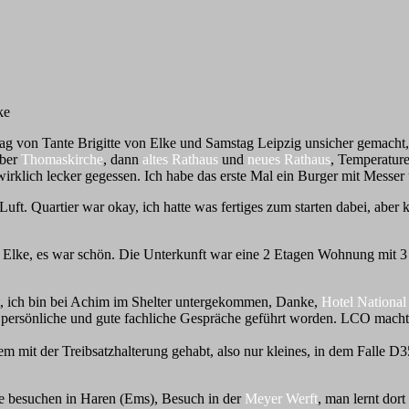
ke
ag von Tante Brigitte von Elke und Samstag Leipzig unsicher gemacht
über
Thomaskirche
, dann
altes Rathaus
und
neues Rathaus
, Temperatur
rklich lecker gegessen. Ich habe das erste Mal ein Burger mit Messer
ft. Quartier war okay, ich hatte was fertiges zum starten dabei, aber 
t Elke, es war schön. Die Unterkunft war eine 2 Etagen Wohnung mit 3 
, ich bin bei Achim im Shelter untergekommen, Danke,
Hotel National
 persönliche und gute fachliche Gespräche geführt worden. LCO mach
m mit der Treibsatzhalterung gehabt, also nur kleines, in dem Falle D35
te besuchen in Haren (Ems), Besuch in der
Meyer Werft
, man lernt dor