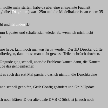
 wollte mehr starten, habe da aber eine entspannte Faulheit
ughöhe (
Diagramm
) war 125m und die Modellrakete ist an einem 35
cht und
gefunden
:D
ann Updates und schaltet sich wieder ab, wenn ich mich nicht
n.
aune habe, kann noch mal was fertig werden. Der 3D Drucker dürfte
er überlegen, dann muss man nicht gewisse Teile mehrfach drucken.
Upgrade ging schnell, aber die Probleme kamen dann, die Kamera
ube das geht einfacher.
es auch das erst Mal passiert, das ich nicht in die Duschkabine
ann schnell geholfen, Grub Config geändert und Grub Update
ich noch klären :D der alte duale DVB-C Stick ist ja auch noch