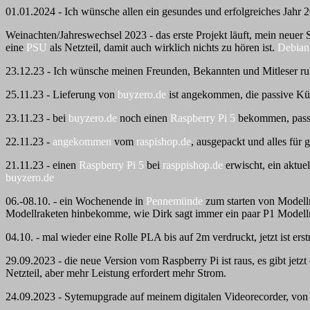
01.01.2024 - Ich wünsche allen ein gesundes und erfolgreiches Jahr 20
Weinachten/Jahreswechsel 2023 - das erste Projekt läuft, mein neuer 
eine
PSU
als Netzteil, damit auch wirklich nichts zu hören ist.
Debian
23.12.23 - Ich wünsche meinen Freunden, Bekannten und Mitleser ruhi
25.11.23 - Lieferung von
buyzero.de
ist angekommen, die passive Küh
23.11.23 - bei
buyzero.de
noch einen
Raspberry Pi 5
bekommen, passiv
22.11.23 -
angekommen
vom
raspishop.de
, ausgepackt und alles für 
21.11.23 - einen
Raspberry Pi 5
bei
rasppishop.de
erwischt, ein aktue
buyzero.de
06.-08.10. - ein Wochenende in
Pennemünde
zum starten von Modellr
Modellraketen hinbekomme, wie Dirk sagt immer ein paar P1 Modell
04.10. - mal wieder eine Rolle PLA bis auf 2m verdruckt, jetzt ist ers
29.09.2023 - die neue Version vom Raspberry Pi ist raus, es gibt jetzt
Netzteil, aber mehr Leistung erfordert mehr Strom.
24.09.2023 - Sytemupgrade auf meinem digitalen Videorecorder, von b