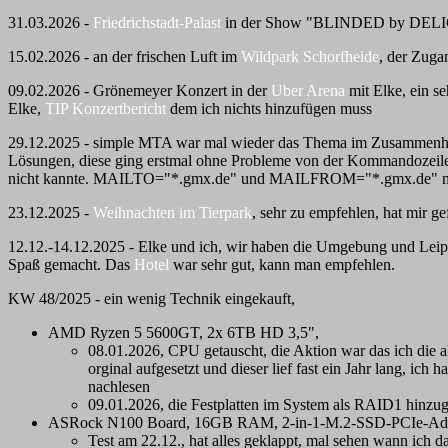
31.03.2026 -
Friedrichstadt-Palast
in der Show "BLINDED by DELIGHT
15.02.2026 - an der frischen Luft im
Wildpark Schorfheide
, der Zuga
09.02.2026 - Grönemeyer Konzert in der
Uber Arena
mit Elke, ein s
Elke,
TIP Konzertbericht
dem ich nichts hinzufügen muss
29.12.2025 - simple MTA war mal wieder das Thema im Zusammenh
Lösungen, diese ging erstmal ohne Probleme von der Kommandozeile 
nicht kannte. MAILTO="*.gmx.de" und MAILFROM="*.gmx.de" müsse
23.12.2025 -
Weihnachten im Tierpark
, sehr zu empfehlen, hat mir ge
12.12.-14.12.2025 - Elke und ich, wir haben die Umgebung und Lei
Spaß gemacht. Das
Hotel
war sehr gut, kann man empfehlen.
KW 48/2025 - ein wenig Technik eingekauft,
AMD Ryzen 5 5600GT, 2x 6TB HD 3,5",
08.01.2026, CPU getauscht, die Aktion war das ich die
orginal aufgesetzt und dieser lief fast ein Jahr lang,
nachlesen
09.01.2026, die Festplatten im System als RAID1 hinzug
ASRock N100 Board, 16GB RAM, 2-in-1-M.2-SSD-PCIe-Ada
Test am 22.12., hat alles geklappt, mal sehen wann i