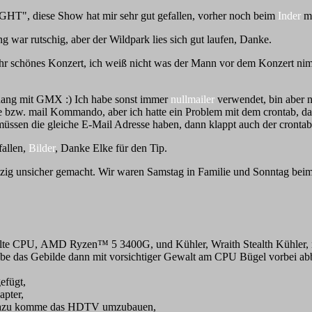
", diese Show hat mir sehr gut gefallen, vorher noch beim
Inder
mi
ng war rutschig, aber der Wildpark lies sich gut laufen, Danke.
ehr schönes Konzert, ich weiß nicht was der Mann vor dem Konzert ni
ang mit GMX :) Ich habe sonst immer
nullmailer
verwendet, bin aber 
bzw. mail Kommando, aber ich hatte ein Problem mit dem crontab, dan
n die gleiche E-Mail Adresse haben, dann klappt auch der crontab
fallen,
Bilder
, Danke Elke für den Tip.
pzig unsicher gemacht. Wir waren Samstag in Familie und Sonntag bei
 alte CPU, AMD Ryzen™ 5 3400G, und Kühler, Wraith Stealth Kühler, n
 ich habe das Gebilde dann mit vorsichtiger Gewalt am CPU Bügel vorb
efügt,
pter,
ch dazu komme das HDTV umzubauen,