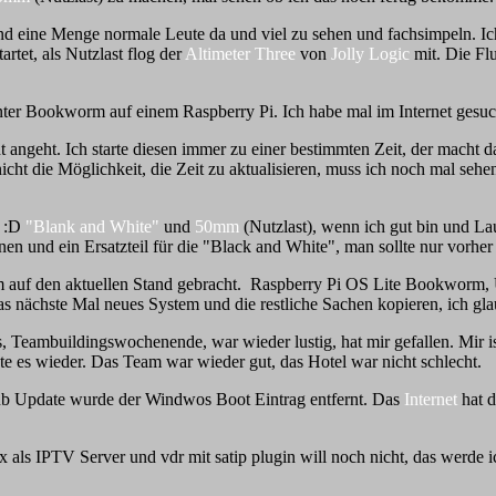
ind eine Menge normale Leute da und viel zu sehen und fachsimpeln. Ich
artet, als Nutzlast flog der
Altimeter Three
von
Jolly Logic
mit. Die Fl
nter Bookworm auf einem Raspberry Pi. Ich habe mal im Internet gesu
ngeht. Ich starte diesen immer zu einer bestimmten Zeit, der macht d
t die Möglichkeit, die Zeit zu aktualisieren, muss ich noch mal sehe
t :D
"Blank and White"
und
50mm
(Nutzlast), wenn ich gut bin und L
nen und ein Ersatzteil für die "Black and White", man sollte nur vorh
 auf den aktuellen Stand gebracht. Raspberry Pi OS Lite Bookworm, 
s nächste Mal neues System und die restliche Sachen kopieren, ich gla
Teambuildingswochenende, war wieder lustig, hat mir gefallen. Mir ist 
e es wieder. Das Team war wieder gut, das Hotel war nicht schlecht.
rub Update wurde der Windwos Boot Eintrag entfernt. Das
Internet
hat d
ox als IPTV Server und vdr mit satip plugin will noch nicht, das werde 