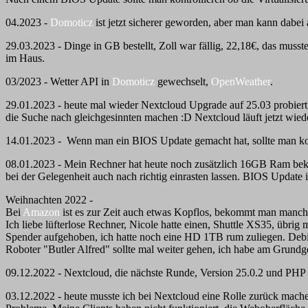
04.2023 -
Domoticz
ist jetzt sicherer geworden, aber man kann dabei 
29.03.2023 - Dinge in GB bestellt, Zoll war fällig, 22,18€, das muss
im Haus.
03/2023 - Wetter API in
Domoticz
gewechselt,
OpenWeather
.
29.01.2023 - heute mal wieder Nextcloud Upgrade auf 25.03 probiert, 
die Suche nach gleichgesinnten machen :D Nextcloud läuft jetzt wied
14.01.2023 - Wenn man ein BIOS Update gemacht hat, sollte man kontro
08.01.2023 - Mein Rechner hat heute noch zusätzlich 16GB Ram beko
bei der Gelegenheit auch nach richtig einrasten lassen. BIOS Update i
Weihnachten 2022 -
Bei
Amazon
ist es zur Zeit auch etwas Kopflos, bekommt man manche 
Ich liebe lüfterlose Rechner, Nicole hatte einen, Shuttle XS35, üb
Spender aufgehoben, ich hatte noch eine HD 1TB rum zuliegen. Debi
Roboter "Butler Alfred" sollte mal weiter gehen, ich habe am Grundg
09.12.2022 - Nextcloud, die nächste Runde, Version 25.0.2 und PHP 
03.12.2022 - heute musste ich bei Nextcloud eine Rolle zurück mache