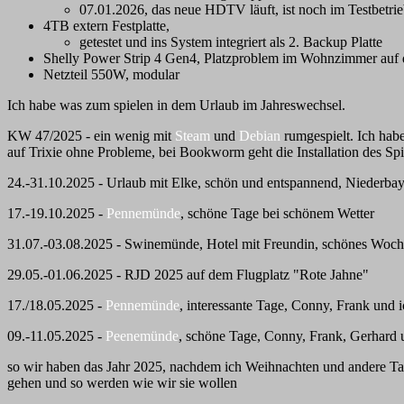
07.01.2026, das neue HDTV läuft, ist noch im Testbetrie
4TB extern Festplatte,
getestet und ins System integriert als 2. Backup Platte
Shelly Power Strip 4 Gen4, Platzproblem im Wohnzimmer auf d
Netzteil 550W, modular
Ich habe was zum spielen in dem Urlaub im Jahreswechsel.
KW 47/2025 - ein wenig mit
Steam
und
Debian
rumgespielt. Ich ha
auf Trixie ohne Probleme, bei Bookworm geht die Installation des Spi
24.-31.10.2025 - Urlaub mit Elke, schön und entspannend, Niederba
17.-19.10.2025 -
Pennemünde
, schöne Tage bei schönem Wetter
31.07.-03.08.2025 - Swinemünde, Hotel mit Freundin, schönes Woch
29.05.-01.06.2025 - RJD 2025 auf dem Flugplatz "Rote Jahne"
17./18.05.2025 -
Pennemünde
, interessante Tage, Conny, Frank und 
09.-11.05.2025 -
Peenemünde
, schöne Tage, Conny, Frank, Gerhard 
so wir haben das Jahr 2025, nachdem ich Weihnachten und andere Tage
gehen und so werden wie wir sie wollen