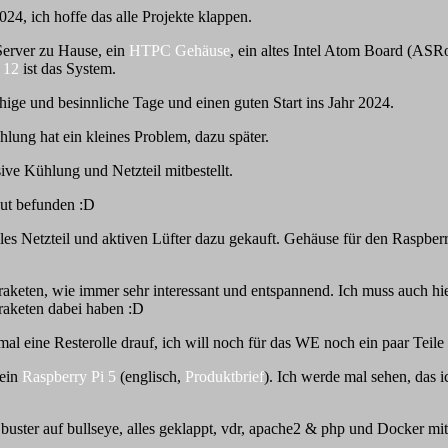
24, ich hoffe das alle Projekte klappen.
Server zu Hause, ein
HTPC Gehäuse
, ein altes Intel Atom Board (A
 12
ist das System.
ge und besinnliche Tage und einen guten Start ins Jahr 2024.
lung hat ein kleines Problem, dazu später.
e Kühlung und Netzteil mitbestellt.
gut befunden :D
lles Netzteil und aktiven Lüfter dazu gekauft. Gehäuse für den Raspberr
aketen, wie immer sehr interessant und entspannend. Ich muss auch hi
raketen dabei haben :D
tmal eine Resterolle drauf, ich will noch für das WE noch ein paar Teile
 ein
Raspberry Pi 5
(englisch,
Produktbrief
). Ich werde mal sehen, das 
uster auf bullseye, alles geklappt, vdr, apache2 & php und Docker mi