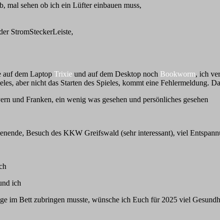
b, mal sehen ob ich ein Lüfter einbauen muss,
er StromSteckerLeiste,
be auf dem Laptop
Trixie
und auf dem Desktop noch
Bookworm
, ich v
eles, aber nicht das Starten des Spieles, kommt eine Fehlermeldung. Da
yern und Franken, ein wenig was gesehen und persönliches gesehen
enende, Besuch des KKW Greifswald (sehr interessant), viel Entspan
ich
und ich
 im Bett zubringen musste, wünsche ich Euch für 2025 viel Gesundheit